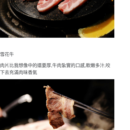
雪花牛
肉片比我想像中的還要厚,牛肉紮實的口感,軟嫩多汁,咬
下去充滿肉味香氣