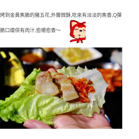
烤到金黃焦脆的豬五花,外層微酥,吃來有淡淡的焦香,Q彈
脆口還保有肉汁,愈嚼愈香〜