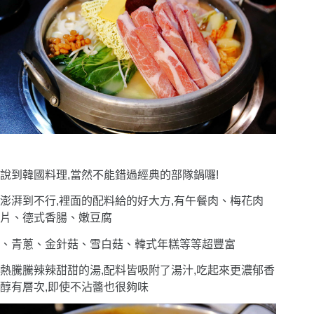
說到韓國料理,當然不能錯過經典的部隊鍋囉!
澎湃到不行,裡面的配料給的好大方,有午餐肉、梅花肉
片、德式香腸、嫩豆腐
、青蔥、金針菇、雪白菇、韓式年糕等等超豐富
熱騰騰辣辣甜甜的湯,配料皆吸附了湯汁,吃起來更濃郁香
醇有層次,即使不沾醬也很夠味