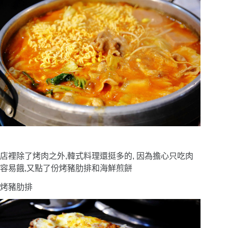
店裡除了烤肉之外,韓式料理還挺多的, 因為擔心只吃肉
容易餓,又點了份烤豬肋排和海鮮煎餅
烤豬肋排