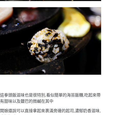
這拳頭飯滋味也是很特別,看似簡單的海苔飯糰,吃起來帶
有甜味以及鹽巴的微鹹在其中
闆娘還說可以直接拿起來裹滿旁邊的起司,濃郁奶香滋味,