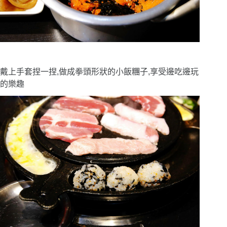
戴上手套捏一捏,做成拳頭形狀的小飯糰子,享受邊吃邊玩
的樂趣