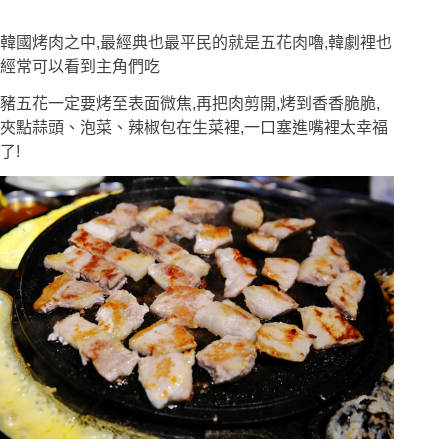
韓國烤肉之中,最經典也最平民的就是五花肉嚕,韓劇裡也
經常可以看到主角們吃
豬五花一定要烤至表面微焦,再把肉剪開,烤到香香脆脆,
夾點蒜頭、泡菜、辣椒包在生菜裡,一口塞進嘴裡太幸福
了!