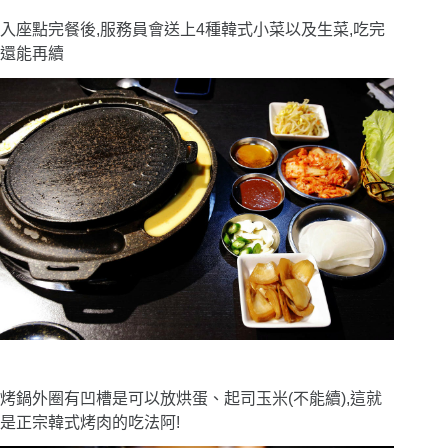
入座點完餐後,服務員會送上4種韓式小菜以及生菜,吃完
還能再續
烤鍋外圈有凹槽是可以放烘蛋、起司玉米(不能續),這就
是正宗韓式烤肉的吃法阿!