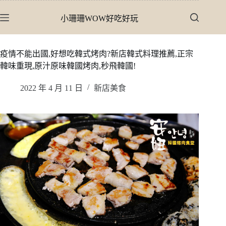
跳
小珊珊WOW好吃好玩
至
主
要
疫情不能出國,好想吃韓式烤肉?新店韓式料理推薦,正宗
內
韓味重現,原汁原味韓國烤肉,秒飛韓國!
容
2022 年 4 月 11 日
新店美食