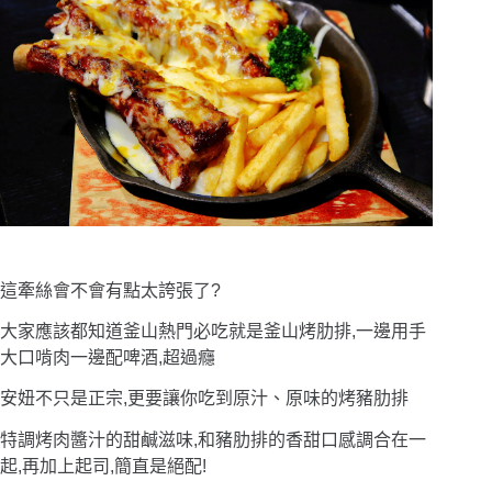
這牽絲會不會有點太誇張了?
大家應該都知道釜山熱門必吃就是釜山烤肋排,一邊用手
大口啃肉一邊配啤酒,超過癮
安妞不只是正宗,更要讓你吃到原汁、原味的烤豬肋排
特調烤肉醬汁的甜鹹滋味,和豬肋排的香甜口感調合在一
起,再加上起司,簡直是絕配!