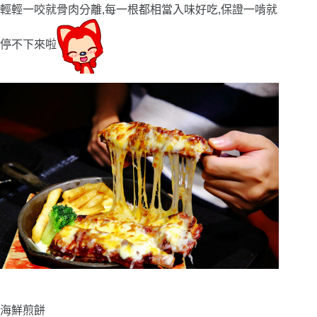
輕輕一咬就骨肉分離,每一根都相當入味好吃,保證一啃就
停不下來啦
海鮮煎餅