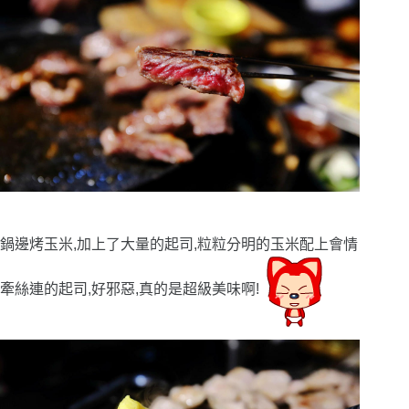
鍋邊烤玉米,加上了大量的起司,粒粒分明的玉米配上會情
牽絲連的起司,好邪惡,真的是超級美味啊!