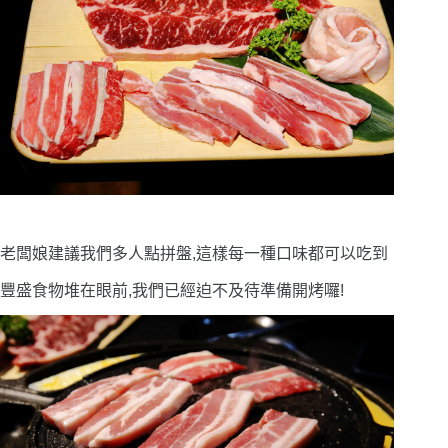
老闆娘建議我們多人點拼盤,這樣每一種口味都可以吃到
豐盛食物堆在眼前,我們已經迫不及待準備開烤囉!