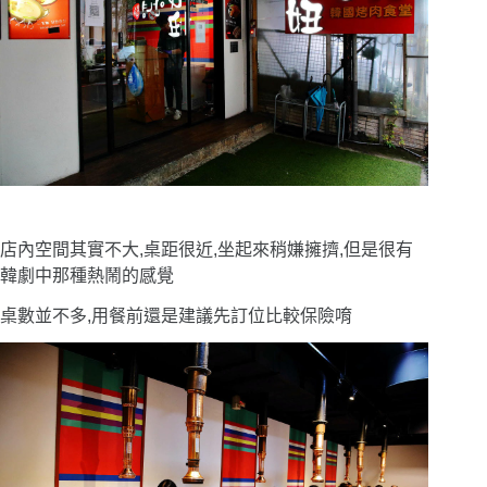
店內空間其實不大,桌距很近,坐起來稍嫌擁擠,但是很有
韓劇中那種熱鬧的感覺
桌數並不多,用餐前還是建議先訂位比較保險唷