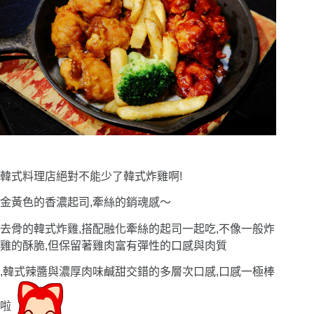
韓式料理店絕對不能少了韓式炸雞啊!
金黃色的香濃起司,牽絲的銷魂感〜
去骨的韓式炸雞,搭配融化牽絲的起司一起吃,不像一般炸
雞的酥脆,但保留著雞肉富有彈性的口感與肉質
,韓式辣醬與濃厚肉味鹹甜交錯的多層次口感,口感一極棒
啦