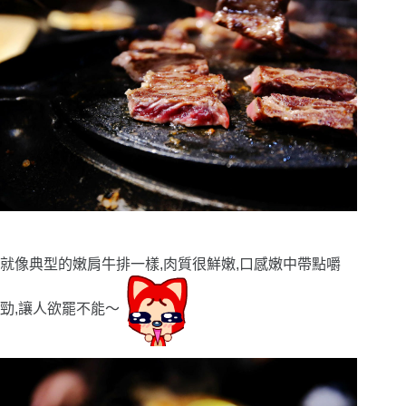
就像典型的嫩肩牛排一樣,肉質很鮮嫩,口感嫩中帶點嚼
勁,讓人欲罷不能〜