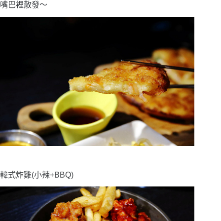
嘴巴裡散發〜
韓式炸雞(小辣+BBQ)