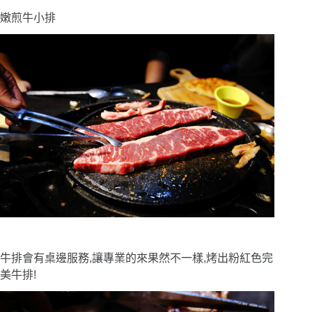
嫩煎牛小排
牛排會有桌邊服務,讓專業的來果然不一樣,烤出粉紅色完
美牛排!